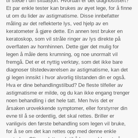
til stede i din situasjon. Hvordan er det diagnostisert?
Et par enkle tester kan brukes av øyet lege, for å finne
ut om du lider av astigmatisme. Disse innbefatter
måling av det reflekterte lys, ved hjelp av en
keratometer å gjøre dette. En annen test bruker en
keratoskop, som vil stråle ringer av lys direkte på
overflaten av hornhinnen. Dette gjør det mulig for
legen å måle dens krumning, og noe unormalt vil
fremgå. Det er et nyttig verktøy, som det ikke bare
diagnoser tilstedeværelsen av astigmatisme, kan det
gi legen innsikt i hvor alvorlig tilstanden din er også.
Hva er dine behandlingstilbud? De fleste tilfeller av
astigmatisme er milde, og du kan ikke engang trenger
noen behandling i det hele tatt. Men hvis det er
årsaken urovekkende symptomer, eller forstyrrer din
evne til å se ordentlig, det skal rettes. Briller er
vanligvis den første behandling som legen vil bruke,
for å se om det kan rettes opp med denne enkle