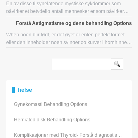
En av disse tilsynelatende mystiske sykdommer som
påvirker et betydelig antall mennesker er som påvirker
kjeveledd eller TMJ. Med ubehag forstyrrer deres liv,
Forstå Astigmatisme og dens behandling Options
disse personene søke etter de mest produk
When noen blir født, er det øyet er enten perfekt formet
eller den inneholder noen svinger og kurver i hornhinnen.
Når hornhinnen er ikke perfekt, kan det føre til uklart syn
for den lidende person. F
helse
Gynekomasti Behandling Options
Herniated disk Behandling Options
Komplikasjoner med Thyroid- Forstå diagnostisering og behandling av en skjoldbrusk Nodule