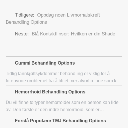
Tidligere:
Oppdag noen Livmorhalskreft
Behandling Options
Neste:
Blå Kontaktlinser: Hvilken er din Shade
Gummi Behandling Options
Tidlig tannkjøttsykdommer behandling er viktig for å
forebygge problemet fra å bli et mer alvorlig, noe som kan
føre til høyere behandlingskostnader og mer ubehag for
Hemorrhoid Behandling Options
pasienten. Hvis ikke løst tidlig,
Du vil finne to typer hemorroider som en person kan lide
av. Den første er den indre hemorrhoid, som er
kjennetegnet ved blødning, men som regel uten smerte.
Forstå Populære TMJ Behandling Options
Den eksterne hemorrhoid er den andre typen