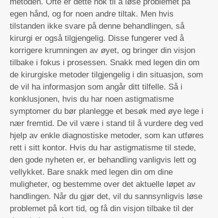
metoden. Ofte er dette nok til å løse problemet på
egen hånd, og for noen andre tiltak. Men hvis
tilstanden ikke svare på denne behandlingen, så
kirurgi er også tilgjengelig. Disse fungerer ved å
korrigere krumningen av øyet, og bringer din visjon
tilbake i fokus i prosessen. Snakk med legen din om
de kirurgiske metoder tilgjengelig i din situasjon, som
de vil ha informasjon som angår ditt tilfelle. Så i
konklusjonen, hvis du har noen astigmatisme
symptomer du bør planlegge et besøk med øye lege i
nær fremtid. De vil være i stand til å vurdere deg ved
hjelp av enkle diagnostiske metoder, som kan utføres
rett i sitt kontor. Hvis du har astigmatisme til stede,
den gode nyheten er, er behandling vanligvis lett og
vellykket. Bare snakk med legen din om dine
muligheter, og bestemme over det aktuelle løpet av
handlingen. Når du gjør det, vil du sannsynligvis løse
problemet på kort tid, og få din visjon tilbake til der