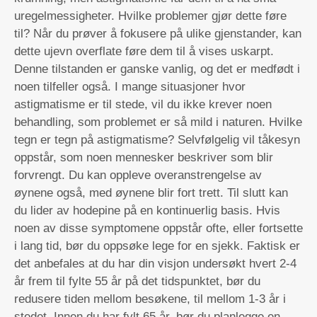
uregelmessigheter. Hvilke problemer gjør dette føre
til? Når du prøver å fokusere på ulike gjenstander, kan
dette ujevn overflate føre dem til å vises uskarpt.
Denne tilstanden er ganske vanlig, og det er medfødt i
noen tilfeller også. I mange situasjoner hvor
astigmatisme er til stede, vil du ikke krever noen
behandling, som problemet er så mild i naturen. Hvilke
tegn er tegn på astigmatisme? Selvfølgelig vil tåkesyn
oppstår, som noen mennesker beskriver som blir
forvrengt. Du kan oppleve overanstrengelse av
øynene også, med øynene blir fort trett. Til slutt kan
du lider av hodepine på en kontinuerlig basis. Hvis
noen av disse symptomene oppstår ofte, eller fortsette
i lang tid, bør du oppsøke lege for en sjekk. Faktisk er
det anbefales at du har din visjon undersøkt hvert 2-4
år frem til fylte 55 år på det tidspunktet, bør du
redusere tiden mellom besøkene, til mellom 1-3 år i
stedet. Innen du har fylt 65 år, bør du planlegge en