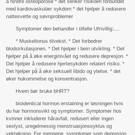
å hindre osteoporose * det senker risikoen forbundet
med kardiovaskulær sykdom * det hjelper å redusere
nattesvette og søvnproblemer
Symptomer den behandler i tilfelle Ufrivillig:....
* Muskeltonus tilvekst. * Det forbedrer
blodsirkulasjonen. * Det hjelper i bein utvikling. * Det
hjelper på å øke energinivået og redusere depresjon. *
Det hjelper å redusere hjertesykdom relatert risiko. *
Det hjelper på å øke seksuell libido og ytelse. * det
øker hukommelse og konsentrasjon.
Hvem bør bruke bHRT?
bioidentical hormon erstatning er løsningen hvis
du har hormonsvikt og symptomer. Symptomer hos
kvinner inkluderer håravfall, redusert eller ingen
sexlyst, uregelmessig menstruasjonssyklus og
vektøkning. For mennene, symptomer som depresjon,