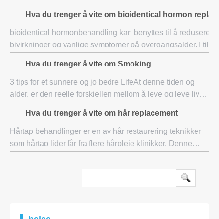
pusteproblemer, for eksempel obstruktiv søvnapné (OSA).
Hva du trenger å vite om bioidentical hormon repla
Denne behandlingen hjelper personen til å
bioidentical hormonbehandling kan benyttes til å redusere ell
bivirkninger og vanlige symptomer på overgangsalder. I tilfel
generelt til alvorlige menopausale problemer, så natu
Hva du trenger å vite om Smoking
3 tips for et sunnere og jo bedre LifeAt denne tiden og
alder, er den reelle forskjellen mellom å leve og leve livet
til det fulle utelukkende avhengig av en sunn kropp og et
Hva du trenger å vite om hår replacement
sunnere syn på livet. Den
Hårtap behandlinger er en av hår restaurering teknikker
som hårtap lider får fra flere hårpleie klinikker. Denne
typen restaurering for håret er bare ment for folk som har
mistet store mengder hår, og