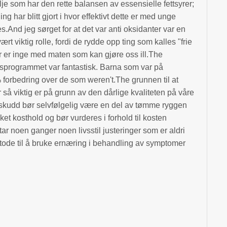
olje som har den rette balansen av essensielle fettsyrer;
g har blitt gjort i hvor effektivt dette er med unge
.And jeg sørget for at det var anti oksidanter var en
ært viktig rolle, fordi de rydde opp ting som kalles "frie
ler er inge med maten som kan gjøre oss ill.The
gsprogrammet var fantastisk. Barna som var på
orbedring over de som weren't.The grunnen til at
så viktig er på grunn av den dårlige kvaliteten på våre
tilskudd bør selvfølgelig være en del av tømme ryggen
et kosthold og bør vurderes i forhold til kosten
ar noen ganger noen livsstil justeringer som er aldri
etode til å bruke ernæring i behandling av symptomer