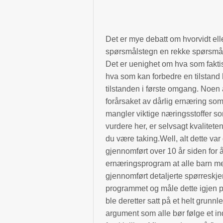
Det er mye debatt om hvorvidt ell
spørsmålstegn en rekke spørsmål
Det er uenighet om hva som fakti
hva som kan forbedre en tilstand h
tilstanden i første omgang. Noen
forårsaket av dårlig ernæring som
mangler viktige næringsstoffer so
vurdere her, er selvsagt kvalitete
du være taking.Well, alt dette va
gjennomført over 10 år siden for 
ernæringsprogram at alle barn me
gjennomført detaljerte spørreskje
programmet og måle dette igjen på
ble deretter satt på et helt grun
argument som alle bør følge et in