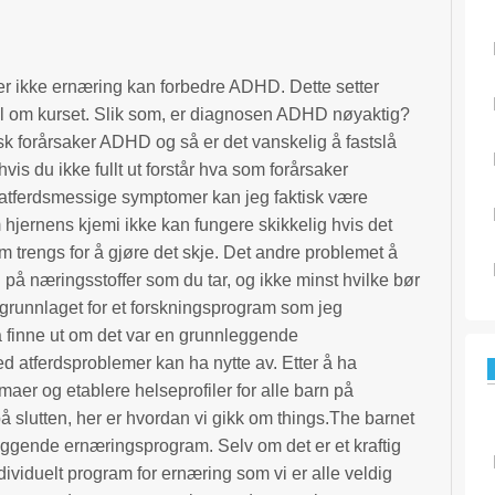
er ikke ernæring kan forbedre ADHD. Dette setter
 om kurset. Slik som, er diagnosen ADHD nøyaktig?
sk forårsaker ADHD og så er det vanskelig å fastslå
vis du ikke fullt ut forstår hva som forårsaker
 atferdsmessige symptomer kan jeg faktisk være
 hjernens kjemi ikke kan fungere skikkelig hvis det
m trengs for å gjøre det skje. Det andre problemet å
n på næringsstoffer som du tar, og ikke minst hvilke bør
r grunnlaget for et forskningsprogram som jeg
å finne ut om det var en grunnleggende
d atferdsproblemer kan ha nytte av. Etter å ha
maer og etablere helseprofiler for alle barn på
 slutten, her er hvordan vi gikk om things.The barnet
nleggende ernæringsprogram. Selv om det er et kraftig
dividuelt program for ernæring som vi er alle veldig