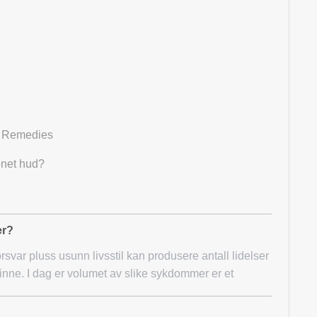
g Remedies
onet hud?
er?
orsvar pluss usunn livsstil kan produsere antall lidelser
vinne. I dag er volumet av slike sykdommer er et