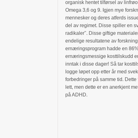
organisk hentet tilførsel av linfrø
Omega 3,6 og 9. Igjen mye forsknin
mennesker og deres atferds issues
del av regimet. Disse spiller en sv
radikaler". Disse giftige materia
endelige resultatene av forsknin
ernæringsprogram hadde en 86% f
ernæringsmessige kosttilskudd er 
inntak i disse dager! Så tar kost
logge løpet opp etter år med svekk
forbedringer på samme tid. Dette t
lett, men dette er en anerkjent m
på ADHD.