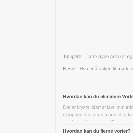
Tidligere:
Tørre øyne årsaker o
Neste:
Hva er årsaken til mørk t
Hvordan kan du eliminere Vort
Det er krystallklart at lavt immunf
i kroppen din for en mann eller k
resultat av humant papill
Hvordan kan du fjerne vorter?