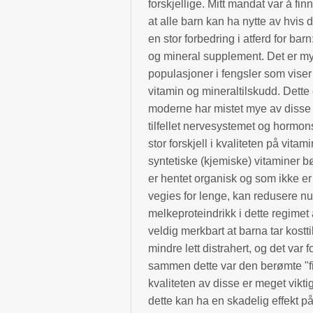
forskjellige. Mitt mandat var å 
at alle barn kan ha nytte av hvis
en stor forbedring i atferd for barn
og mineral supplement. Det er mye
populasjoner i fengsler som viser 
vitamin og mineraltilskudd. Dett
moderne har mistet mye av disse e
tilfellet nervesystemet og hormons
stor forskjell i kvaliteten på vit
syntetiske (kjemiske) vitaminer b
er hentet organisk og som ikke e
vegies for lenge, kan redusere n
melkeproteindrikk i dette regimet 
veldig merkbart at barna tar kostt
mindre lett distrahert, og det var f
sammen dette var den berømte "fis
kvaliteten av disse er meget vikt
dette kan ha en skadelig effekt p