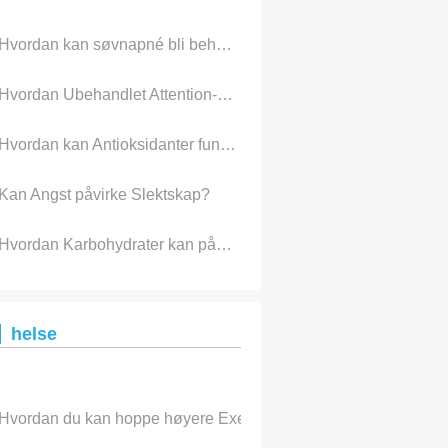
Hvordan kan søvnapné bli behandlet?
Hvordan Ubehandlet Attention-Deficit /Hyperactivity (ADHD) kan påvirke Relationships
Hvordan kan Antioksidanter fungerer?
Kan Angst påvirke Slektskap?
Hvordan Karbohydrater kan påvirke Acne
helse
Hvordan du kan hoppe høyere Exercises