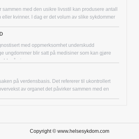
ar sammen med den usikre livsstil kan produsere antall
n eller kvinner. I dag er det volum av slike sykdommer
HD
iagnostisert med oppmerksomhet underskudd
ange ungdommer blir satt på medisiner som kan gjøre
elder å gj
aken på verdensbasis. Det refererer til ukontrollert
i overvekst av organet det påvirker sammen med en
Copyright © www.helsesykdom.com