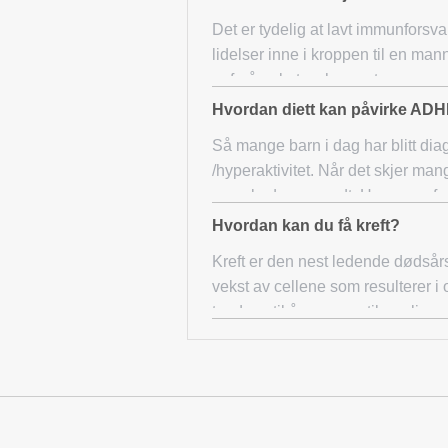
Det er tydelig at lavt immunforsv
lidelser inne i kroppen til en man
er forårsaket av humant
Hvordan diett kan påvirke AD
Så mange barn i dag har blitt d
/hyperaktivitet. Når det skjer m
mer skade enn godt. Hva er en for
Hvordan kan du få kreft?
Kreft er den nest ledende dødsårs
vekst av cellene som resulterer 
tendens til å spre seg til nærli