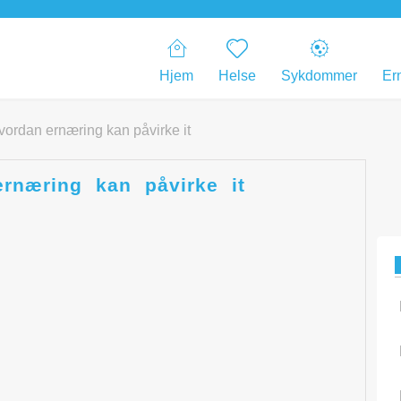
Hjem
Helse
Sykdommer
Er
rdan ernæring kan påvirke it
næring kan påvirke it