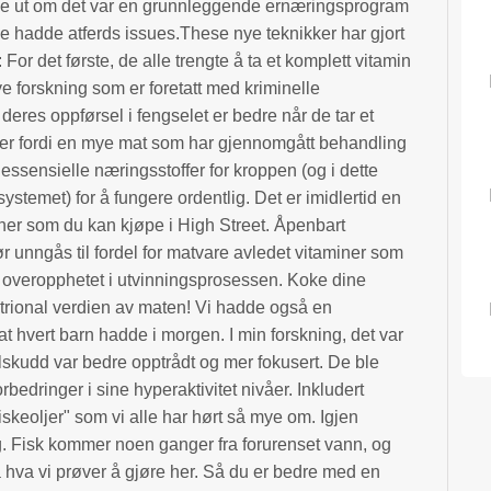
finne ut om det var en grunnleggende ernæringsprogram
 de hadde atferds issues.These nye teknikker har gjort
: For det første, de alle trengte å ta et komplett vitamin
 forskning som er foretatt med kriminelle
deres oppførsel i fengselet er bedre når de tar et
e er fordi en mye mat som har gjennomgått behandling
ssensielle næringsstoffer for kroppen (og i dette
ystemet) for å fungere ordentlig. Det er imidlertid en
aminer som du kan kjøpe i High Street. Åpenbart
ør unngås til fordel for matvare avledet vitaminer som
r overopphetet i utvinningsprosessen. Koke dine
utrional verdien av maten! Vi hadde også en
at hvert barn hadde i morgen. I min forskning, det var
ilskudd var bedre opptrådt og mer fokusert. De ble
orbedringer i sine hyperaktivitet nivåer. Inkludert
keoljer" som vi alle har hørt så mye om. Igjen
ig. Fisk kommer noen ganger fra forurenset vann, og
å hva vi prøver å gjøre her. Så du er bedre med en