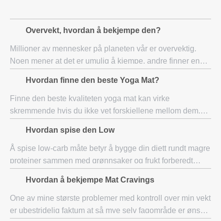
Overvekt, hvordan å bekjempe den?
Millioner av mennesker på planeten vår er overvektig.
Noen mener at det er umulig å kjempe, andre finner en
vei ut. Folk som har mistet vekt ofte observere et riktig
Hvordan finne den beste Yoga Mat?
kosthold og nektet et dårlig mål
Finne den beste kvaliteten yoga mat kan virke
skremmende hvis du ikke vet forskjellene mellom dem.
Selv om du vet forskjellen mellom dem, kan de
Hvordan spise den Low
overordnede yoga matter for deg være annerledes enn
enk
Å spise low-carb måte betyr å bygge din diett rundt magre
proteiner sammen med grønnsaker og frukt forberedt
ganske enkelt. Hvis du var en kjøtt-og-poteter eater, fokus
Hvordan å bekjempe Mat Cravings
på kjøtt mer enn carb-tung pote
One av mine største problemer med kontroll over min vekt
er ubestridelig faktum at så mye selv fagområde er ønsket