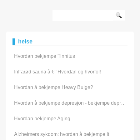
å oppnå noen virkelige resultater. Ah, men jeg hører du
hevde: Hva er nytt om at vi a
helse
Hvordan bekjempe Tinnitus
Infrarød sauna â € "Hvordan og hvorfor!
Hvordan å bekjempe Heavy Bulge?
Hvordan å bekjempe depresjon - bekjempe depresjon Naturally
Hvordan bekjempe Aging
Alzheimers sykdom: hvordan å bekjempe It