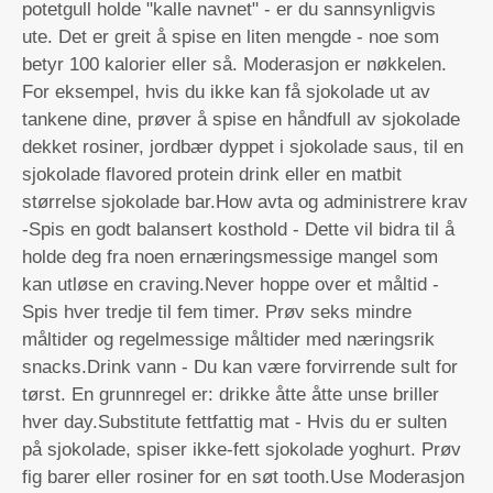
potetgull holde "kalle navnet" - er du sannsynligvis
ute. Det er greit å spise en liten mengde - noe som
betyr 100 kalorier eller så. Moderasjon er nøkkelen.
For eksempel, hvis du ikke kan få sjokolade ut av
tankene dine, prøver å spise en håndfull av sjokolade
dekket rosiner, jordbær dyppet i sjokolade saus, til en
sjokolade flavored protein drink eller en matbit
størrelse sjokolade bar.How avta og administrere krav
-Spis en godt balansert kosthold - Dette vil bidra til å
holde deg fra noen ernæringsmessige mangel som
kan utløse en craving.Never hoppe over et måltid -
Spis hver tredje til fem timer. Prøv seks mindre
måltider og regelmessige måltider med næringsrik
snacks.Drink vann - Du kan være forvirrende sult for
tørst. En grunnregel er: drikke åtte åtte unse briller
hver day.Substitute fettfattig mat - Hvis du er sulten
på sjokolade, spiser ikke-fett sjokolade yoghurt. Prøv
fig barer eller rosiner for en søt tooth.Use Moderasjon