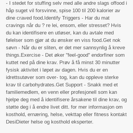
- I stedet for stuffing selv med alle andre slags offood i
håp suget vil forsvinne, spise 100 til 200 kalorier av
dine craved food.Identify Triggers - Har du mat
cravings når du ? re lei, ensom, eller stresset? Hvis
du kan identifisere en utløser, kan du avtale med
følelser som gjør at du ønsker en viss food.Get nok
søvn - Når du er sliten, er det mer sannsynlig å kreve
things.Exercise - Det øker "feel-good" endorfiner som
kuttet ned på dine krav. Prøv å få minst 30 minutter
fysisk aktivitet i løpet av dagen. Hvis du er en
idrettsutøver som over- tog, kan du oppleve sterke
krav til carbohydrates.Get Support - Snakk med et
familiemedlem, en venn eller profesjonell som kan
hjelpe deg med å identifisere årsakene til dine krav, og
støtte deg i å endre livet ditt. for mer informasjon om
kosthold, ernæring, helse, vekttap eller fitness kontakt
DesiDieter helse og kosthold eksperter.