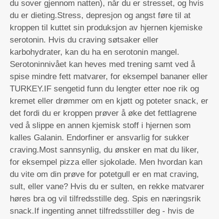
du sover gjennom natten), når du er stresset, og hvis
du er dieting.Stress, depresjon og angst føre til at
kroppen til kuttet sin produksjon av hjernen kjemiske
serotonin. Hvis du craving søtsaker eller
karbohydrater, kan du ha en serotonin mangel.
Serotoninnivået kan heves med trening samt ved å
spise mindre fett matvarer, for eksempel bananer eller
TURKEY.IF sengetid funn du lengter etter noe rik og
kremet eller drømmer om en kjøtt og poteter snack, er
det fordi du er kroppen prøver å øke det fettlagrene
ved å slippe en annen kjemisk stoff i hjernen som
kalles Galanin. Endorfiner er ansvarlig for sukker
craving.Most sannsynlig, du ønsker en mat du liker,
for eksempel pizza eller sjokolade. Men hvordan kan
du vite om din prøve for potetgull er en mat craving,
sult, eller vane? Hvis du er sulten, en rekke matvarer
høres bra og vil tilfredsstille deg. Spis en næringsrik
snack.If ingenting annet tilfredsstiller deg - hvis de