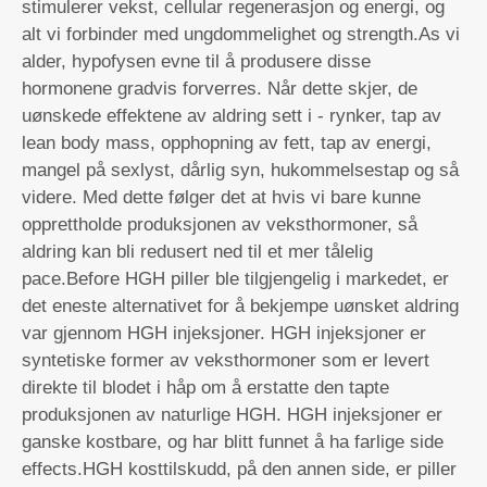
stimulerer vekst, cellular regenerasjon og energi, og
alt vi forbinder med ungdommelighet og strength.As vi
alder, hypofysen evne til å produsere disse
hormonene gradvis forverres. Når dette skjer, de
uønskede effektene av aldring sett i - rynker, tap av
lean body mass, opphopning av fett, tap av energi,
mangel på sexlyst, dårlig syn, hukommelsestap og så
videre. Med dette følger det at hvis vi bare kunne
opprettholde produksjonen av veksthormoner, så
aldring kan bli redusert ned til et mer tålelig
pace.Before HGH piller ble tilgjengelig i markedet, er
det eneste alternativet for å bekjempe uønsket aldring
var gjennom HGH injeksjoner. HGH injeksjoner er
syntetiske former av veksthormoner som er levert
direkte til blodet i håp om å erstatte den tapte
produksjonen av naturlige HGH. HGH injeksjoner er
ganske kostbare, og har blitt funnet å ha farlige side
effects.HGH kosttilskudd, på den annen side, er piller