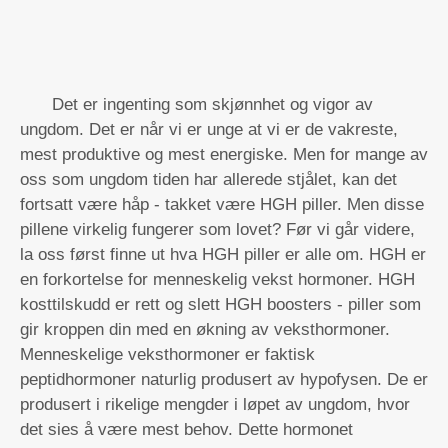
Det er ingenting som skjønnhet og vigor av
ungdom. Det er når vi er unge at vi er de vakreste,
mest produktive og mest energiske. Men for mange av
oss som ungdom tiden har allerede stjålet, kan det
fortsatt være håp - takket være HGH piller. Men disse
pillene virkelig fungerer som lovet? Før vi går videre,
la oss først finne ut hva HGH piller er alle om. HGH er
en forkortelse for menneskelig vekst hormoner. HGH
kosttilskudd er rett og slett HGH boosters - piller som
gir kroppen din med en økning av veksthormoner.
Menneskelige veksthormoner er faktisk
peptidhormoner naturlig produsert av hypofysen. De er
produsert i rikelige mengder i løpet av ungdom, hvor
det sies å være mest behov. Dette hormonet