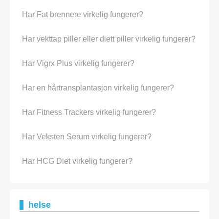
Har Fat brennere virkelig fungerer?
Har vekttap piller eller diett piller virkelig fungerer?
Har Vigrx Plus virkelig fungerer?
Har en hårtransplantasjon virkelig fungerer?
Har Fitness Trackers virkelig fungerer?
Har Veksten Serum virkelig fungerer?
Har HCG Diet virkelig fungerer?
helse