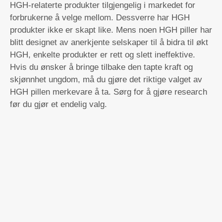
HGH-relaterte produkter tilgjengelig i markedet for
forbrukerne å velge mellom. Dessverre har HGH
produkter ikke er skapt like. Mens noen HGH piller har
blitt designet av anerkjente selskaper til å bidra til økt
HGH, enkelte produkter er rett og slett ineffektive.
Hvis du ønsker å bringe tilbake den tapte kraft og
skjønnhet ungdom, må du gjøre det riktige valget av
HGH pillen merkevare å ta. Sørg for å gjøre research
før du gjør et endelig valg.