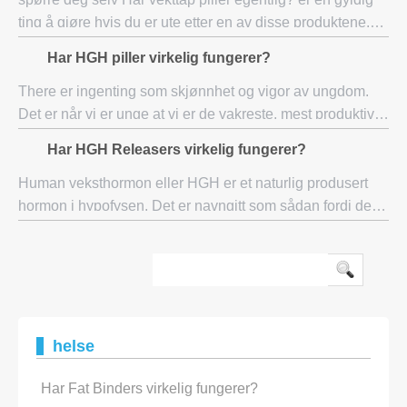
ting å gjøre hvis du er ute etter en av disse produktene.
Dette er fordi markedet er bokstavelig talt oversvømmet
Har HGH piller virkelig fungerer?
med dem de siste årene, og s
There er ingenting som skjønnhet og vigor av ungdom.
Det er når vi er unge at vi er de vakreste, mest produktive
og mest energiske. Men for mange av oss som ungdom
Har HGH Releasers virkelig fungerer?
tiden har allerede stjålet, kan det
Human veksthormon eller HGH er et naturlig produsert
hormon i hypofysen. Det er navngitt som sådan fordi det
kunne kontrollere og regulere samlet vekst og celle
produksjon fra barndom til ungdomsårene
helse
Har Fat Binders virkelig fungerer?