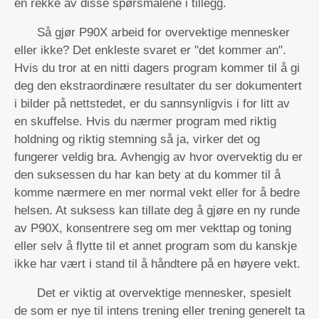
en rekke av disse spørsmålene i tillegg.
Så gjør P90X arbeid for overvektige mennesker
eller ikke? Det enkleste svaret er "det kommer an".
Hvis du tror at en nitti dagers program kommer til å gi
deg den ekstraordinære resultater du ser dokumentert
i bilder på nettstedet, er du sannsynligvis i for litt av
en skuffelse. Hvis du nærmer program med riktig
holdning og riktig stemning så ja, virker det og
fungerer veldig bra. Avhengig av hvor overvektig du er
den suksessen du har kan bety at du kommer til å
komme nærmere en mer normal vekt eller for å bedre
helsen. At suksess kan tillate deg å gjøre en ny runde
av P90X, konsentrere seg om mer vekttap og toning
eller selv å flytte til et annet program som du kanskje
ikke har vært i stand til å håndtere på en høyere vekt.
Det er viktig at overvektige mennesker, spesielt
de som er nye til intens trening eller trening generelt ta