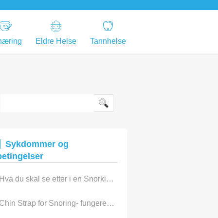
næring
Eldre Helse
Tannhelse
Sykdommer og
betingelser
Hva du skal se etter i en Snorking Mouthpiece
Chin Strap for Snoring- fungerer de?