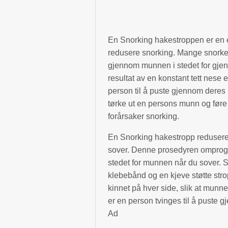
En Snorking hakestroppen er en 
redusere snorking. Mange snorker
gjennom munnen i stedet for gje
resultat av en konstant tett nese 
person til å puste gjennom dere
tørke ut en persons munn og føre t
forårsaker snorking.
En Snorking hakestropp redusere
sover. Denne prosedyren omprog
stedet for munnen når du sover. 
klebebånd og en kjeve støtte str
kinnet på hver side, slik at munne
er en person tvinges til å puste 
Ad