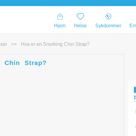
Hjem
Helse
Sykdommer
Er
ser
>>
Hva er en Snorking Chin Strap?
 Chin Strap?