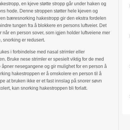
kestropp, en kjeve støtte stropp går under haken og
ons hode. Denne stroppen støtter hele kjeven og
ven bæresnorking hakestropp gir den ekstra fordelen
indre tungen fra å blokkere en persons luftveier. Det
r når en person sover, som igjen holder luftveiene mer
, snorking er redusert.
es i forbindelse med nasal strimler eller
n. Bruke nese strimler er spesielt viktig for de med
pe åpner nesegangene og gir mulighet for en person å
rking hakestroppen er å omskolere en person til å
e at bruken ikke er et fast innslag på snorer søvn
lert, kan snorking hakestroppen bli forlatt.