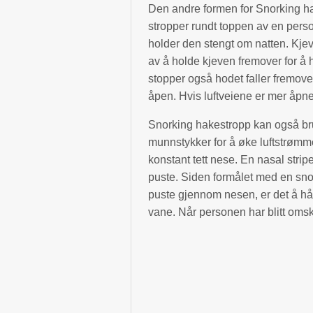
Den andre formen for Snorking ha
stropper rundt toppen av en pers
holder den stengt om natten. Kje
av å holde kjeven fremover for å h
stopper også hodet faller fremove
åpen. Hvis luftveiene er mer åpne
Snorking hakestropp kan også bruk
munnstykker for å øke luftstrømme
konstant tett nese. En nasal stri
puste. Siden formålet med en sno
puste gjennom nesen, er det å håp
vane. Når personen har blitt omsko