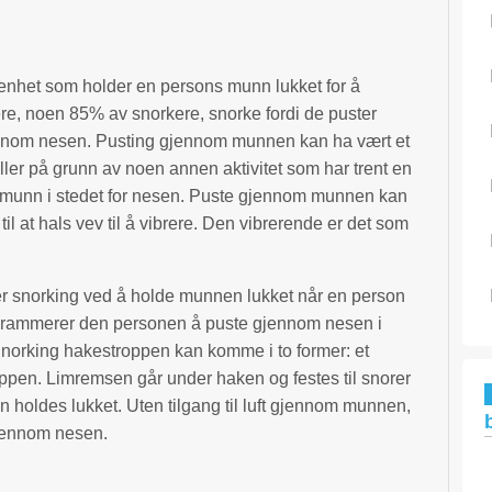
enhet som holder en persons munn lukket for å
e, noen 85% av snorkere, snorke fordi de puster
nnom nesen. Pusting gjennom munnen kan ha vært et
eller på grunn av noen annen aktivitet som har trent en
s munn i stedet for nesen. Puste gjennom munnen kan
il at hals vev til å vibrere. Den vibrerende er det som
r snorking ved å holde munnen lukket når en person
rammerer den personen å puste gjennom nesen i
Snorking hakestroppen kan komme i to former: et
oppen. Limremsen går under haken og festes til snorer
n holdes lukket. Uten tilgang til luft gjennom munnen,
gjennom nesen.