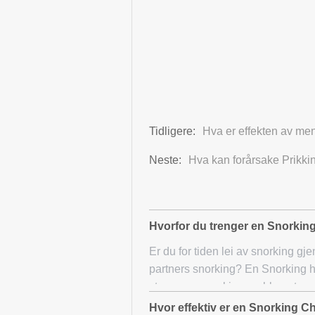
Tidligere:
Hva er effekten av me
Neste:
Hva kan forårsake Prikki
Hvorfor du trenger en Snorkin
Er du for tiden lei av snorking g
partners snorking? En Snorking h
stoppe en snorking problemet.
Hvor effektiv er en Snorking C