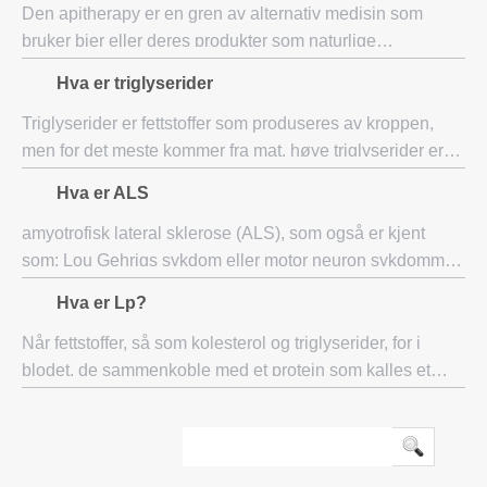
Den apitherapy er en gren av alternativ medisin som
bruker bier eller deres produkter som naturlige
behandlinger for ulike plager apitherapy er en teknikk
Hva er triglyserider
som brukes for tusenvis av år, men fortsatt
Triglyserider er fettstoffer som produseres av kroppen,
men for det meste kommer fra mat, høye triglyserider er
en risiko for hjertesykdommer Resultatet av kolesterol
Hva er ALS
tester synes også ordet triglys
amyotrofisk lateral sklerose (ALS), som også er kjent
som: Lou Gehrigs sykdom eller motor neuron sykdommer,
er en degenerativ hjernesykdom som angriper
Hva er Lp?
nerveceller, nemlig nevroner, som er ansvarlig f
Når fettstoffer, så som kolesterol og triglyserider, for i
blodet, de sammenkoble med et protein som kalles et
apolipoprotein, noe som gjør dem i stand til å oppløse i
den flytende delen av blodet. Ek