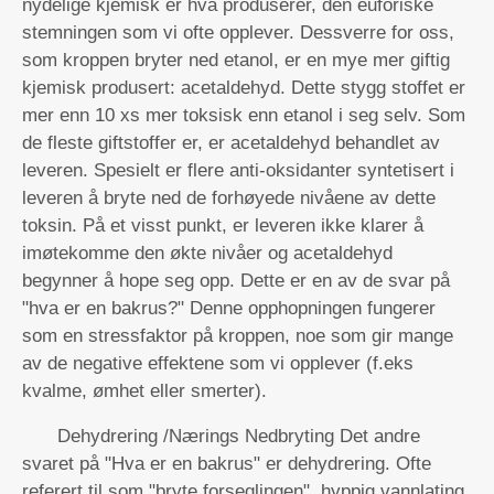
nydelige kjemisk er hva produserer, den euforiske
stemningen som vi ofte opplever. Dessverre for oss,
som kroppen bryter ned etanol, er en mye mer giftig
kjemisk produsert: acetaldehyd. Dette stygg stoffet er
mer enn 10 xs mer toksisk enn etanol i seg selv. Som
de fleste giftstoffer er, er acetaldehyd behandlet av
leveren. Spesielt er flere anti-oksidanter syntetisert i
leveren å bryte ned de forhøyede nivåene av dette
toksin. På et visst punkt, er leveren ikke klarer å
imøtekomme den økte nivåer og acetaldehyd
begynner å hope seg opp. Dette er en av de svar på
"hva er en bakrus?" Denne opphopningen fungerer
som en stressfaktor på kroppen, noe som gir mange
av de negative effektene som vi opplever (f.eks
kvalme, ømhet eller smerter).
Dehydrering /Nærings Nedbryting Det andre
svaret på "Hva er en bakrus" er dehydrering. Ofte
referert til som "bryte forseglingen", hyppig vannlating