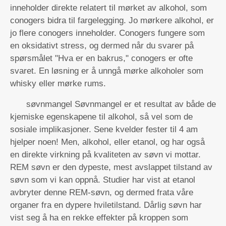
inneholder direkte relatert til mørket av alkohol, som
conogers bidra til fargelegging. Jo mørkere alkohol, er
jo flere conogers inneholder. Conogers fungere som
en oksidativt stress, og dermed når du svarer på
spørsmålet "Hva er en bakrus," conogers er ofte
svaret. En løsning er å unngå mørke alkoholer som
whisky eller mørke rums.
søvnmangel Søvnmangel er et resultat av både de
kjemiske egenskapene til alkohol, så vel som de
sosiale implikasjoner. Sene kvelder fester til 4 am
hjelper noen! Men, alkohol, eller etanol, og har også
en direkte virkning på kvaliteten av søvn vi mottar.
REM søvn er den dypeste, mest avslappet tilstand av
søvn som vi kan oppnå. Studier har vist at etanol
avbryter denne REM-søvn, og dermed frata våre
organer fra en dypere hviletilstand. Dårlig søvn har
vist seg å ha en rekke effekter på kroppen som