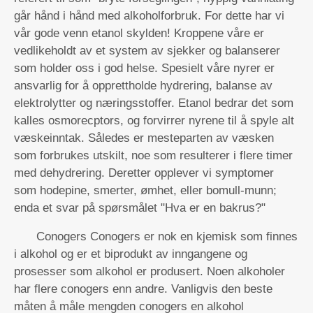
går hånd i hånd med alkoholforbruk. For dette har vi
vår gode venn etanol skylden! Kroppene våre er
vedlikeholdt av et system av sjekker og balanserer
som holder oss i god helse. Spesielt våre nyrer er
ansvarlig for å opprettholde hydrering, balanse av
elektrolytter og næringsstoffer. Etanol bedrar det som
kalles osmorecptors, og forvirrer nyrene til å spyle alt
væskeinntak. Således er mesteparten av væsken
som forbrukes utskilt, noe som resulterer i flere timer
med dehydrering. Deretter opplever vi symptomer
som hodepine, smerter, ømhet, eller bomull-munn;
enda et svar på spørsmålet "Hva er en bakrus?"
Conogers Conogers er nok en kjemisk som finnes
i alkohol og er et biprodukt av inngangene og
prosesser som alkohol er produsert. Noen alkoholer
har flere conogers enn andre. Vanligvis den beste
måten å måle mengden conogers en alkohol