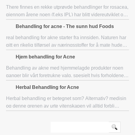
There finnes en rekke utprøvde behandlinger for rosacea,
gjennom årene noen (f.eks IPL) har blitt videreutviklet og
er svært effektivt når det brukes av en erfaren profesjonell.
Behandling for acne - The sunn hud Foods
En spesialist klinikk
real behandling for akne starter fra innsiden. Naturen har
gitt en rikelig tilførsel av næringsstoffer for å mate huden
vår, for å beskytte den og hjelpe den helbrede seg selv.
Hjem behandling for Acne
Det finnes et bredt utv
Behandling av akne med hjemmelagde produkter noen
ganger blir vårt foretrukne valg, spesielt hvis forholdene
er ikke så alvorlig til å rettferdiggjøre å se vår Doctor.
Herbal Behandling for Acne
Dessuten, hjemme eller kjøkken p
Herbal behandling er betegnet som? Alternativ? medisin
og denne grenen av urte vitenskapen vil alltid forbli
eviggrønne. Det er kjent verden over for behandling av
slike pasienter som ikke responderer