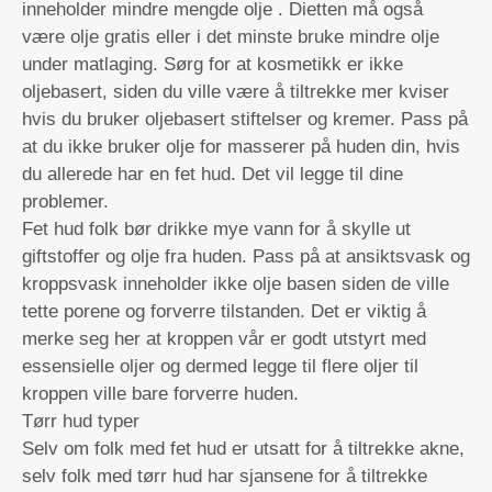
inneholder mindre mengde olje . Dietten må også
være olje gratis eller i det minste bruke mindre olje
under matlaging. Sørg for at kosmetikk er ikke
oljebasert, siden du ville være å tiltrekke mer kviser
hvis du bruker oljebasert stiftelser og kremer. Pass på
at du ikke bruker olje for masserer på huden din, hvis
du allerede har en fet hud. Det vil legge til dine
problemer.
Fet hud folk bør drikke mye vann for å skylle ut
giftstoffer og olje fra huden. Pass på at ansiktsvask og
kroppsvask inneholder ikke olje basen siden de ville
tette porene og forverre tilstanden. Det er viktig å
merke seg her at kroppen vår er godt utstyrt med
essensielle oljer og dermed legge til flere oljer til
kroppen ville bare forverre huden.
Tørr hud typer
Selv om folk med fet hud er utsatt for å tiltrekke akne,
selv folk med tørr hud har sjansene for å tiltrekke