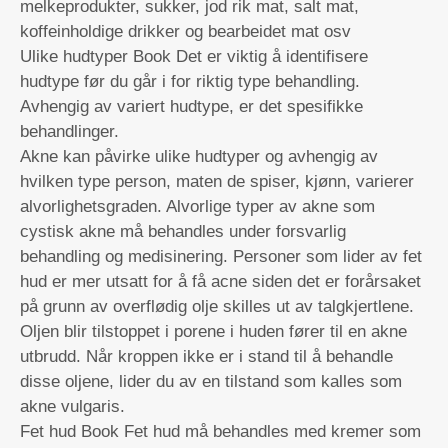
melkeprodukter, sukker, jod rik mat, salt mat,
koffeinholdige drikker og bearbeidet mat osv
Ulike hudtyper Book Det er viktig å identifisere
hudtype før du går i for riktig type behandling.
Avhengig av variert hudtype, er det spesifikke
behandlinger.
Akne kan påvirke ulike hudtyper og avhengig av
hvilken type person, maten de spiser, kjønn, varierer
alvorlighetsgraden. Alvorlige typer av akne som
cystisk akne må behandles under forsvarlig
behandling og medisinering. Personer som lider av fet
hud er mer utsatt for å få acne siden det er forårsaket
på grunn av overflødig olje skilles ut av talgkjertlene.
Oljen blir tilstoppet i porene i huden fører til en akne
utbrudd. Når kroppen ikke er i stand til å behandle
disse oljene, lider du av en tilstand som kalles som
akne vulgaris.
Fet hud Book Fet hud må behandles med kremer som