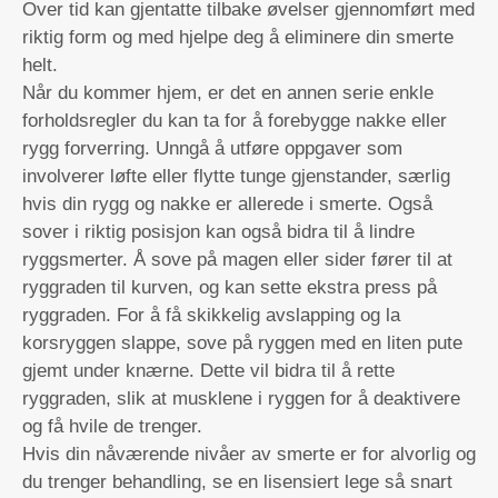
Over tid kan gjentatte tilbake øvelser gjennomført med
riktig form og med hjelpe deg å eliminere din smerte
helt.
Når du kommer hjem, er det en annen serie enkle
forholdsregler du kan ta for å forebygge nakke eller
rygg forverring. Unngå å utføre oppgaver som
involverer løfte eller flytte tunge gjenstander, særlig
hvis din rygg og nakke er allerede i smerte. Også
sover i riktig posisjon kan også bidra til å lindre
ryggsmerter. Å sove på magen eller sider fører til at
ryggraden til kurven, og kan sette ekstra press på
ryggraden. For å få skikkelig avslapping og la
korsryggen slappe, sove på ryggen med en liten pute
gjemt under knærne. Dette vil bidra til å rette
ryggraden, slik at musklene i ryggen for å deaktivere
og få hvile de trenger.
Hvis din nåværende nivåer av smerte er for alvorlig og
du trenger behandling, se en lisensiert lege så snart