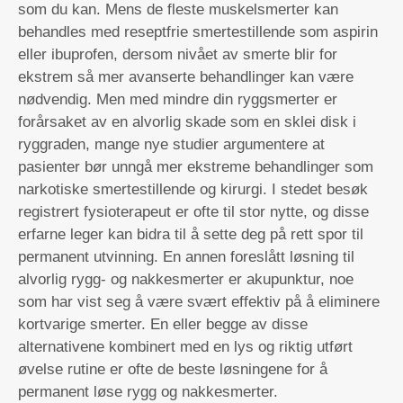
som du kan. Mens de fleste muskelsmerter kan
behandles med reseptfrie smertestillende som aspirin
eller ibuprofen, dersom nivået av smerte blir for
ekstrem så mer avanserte behandlinger kan være
nødvendig. Men med mindre din ryggsmerter er
forårsaket av en alvorlig skade som en sklei disk i
ryggraden, mange nye studier argumentere at
pasienter bør unngå mer ekstreme behandlinger som
narkotiske smertestillende og kirurgi. I stedet besøk
registrert fysioterapeut er ofte til stor nytte, og disse
erfarne leger kan bidra til å sette deg på rett spor til
permanent utvinning. En annen foreslått løsning til
alvorlig rygg- og nakkesmerter er akupunktur, noe
som har vist seg å være svært effektiv på å eliminere
kortvarige smerter. En eller begge av disse
alternativene kombinert med en lys og riktig utført
øvelse rutine er ofte de beste løsningene for å
permanent løse rygg og nakkesmerter.