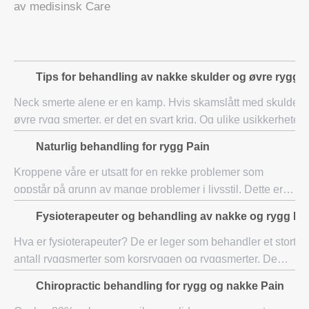
av medisinsk Care
Tips for behandling av nakke skulder og øvre rygg 
Neck smerte alene er en kamp. Hvis skamslått med skulder 
øvre rygg smerter, er det en svart krig. Og ulike usikkerheter
knyttet til denne smerten kan fortsette å hjemsøke deg i lang 
Naturlig behandling for rygg Pain
faktisk. Å
Kroppene våre er utsatt for en rekke problemer som
oppstår på grunn av mange problemer i livsstil. Dette er
virkelig ekstremt helt naturlig så langt som vi er bekymret.
Fysioterapeuter og behandling av nakke og rygg Pa
Alle som ikke kontrakt sykdomme
Hva er fysioterapeuter? De er leger som behandler et stort
antall ryggsmerter som korsryggen og ryggsmerter. De
vurdere og bruke ulike teknikker for å hjelpe denne tilstande
Chiropractic behandling for rygg og nakke Pain
Det er mange faktorer so