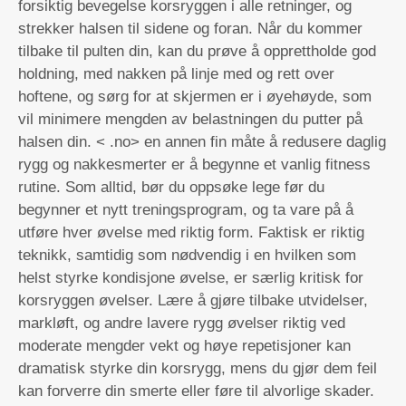
forsiktig bevegelse korsryggen i alle retninger, og
strekker halsen til sidene og foran. Når du kommer
tilbake til pulten din, kan du prøve å opprettholde god
holdning, med nakken på linje med og rett over
hoftene, og sørg for at skjermen er i øyehøyde, som
vil minimere mengden av belastningen du putter på
halsen din. < .no> en annen fin måte å redusere daglig
rygg og nakkesmerter er å begynne et vanlig fitness
rutine. Som alltid, bør du oppsøke lege før du
begynner et nytt treningsprogram, og ta vare på å
utføre hver øvelse med riktig form. Faktisk er riktig
teknikk, samtidig som nødvendig i en hvilken som
helst styrke kondisjone øvelse, er særlig kritisk for
korsryggen øvelser. Lære å gjøre tilbake utvidelser,
markløft, og andre lavere rygg øvelser riktig ved
moderate mengder vekt og høye repetisjoner kan
dramatisk styrke din korsrygg, mens du gjør dem feil
kan forverre din smerte eller føre til alvorlige skader.