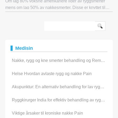
Om lag 80% voksne amerikanere lider av ryggsmerter
mens om lag 50% av nakkesmerter. Disse er knyttet til
Vehicular ulykker som fører til whiplash, der hodet ble
raskt trukket forover og bakover. Det k
Medisin
Nakke, rygg og kne smerter behandling og Remedies
Helse Hvordan avlaste rygg og nakke Pain
Akupunktur: En alternativ behandling for lav rygg pain
Ryggkirurger India for effektiv behandling av rygg pain
Viktige årsaker til kroniske nakke Pain