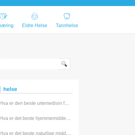
næring
Eldre Helse
Tannhelse
helse
Hva er den beste urtemedisin for å oppløse nyrestein?
Hva er det beste hjemmemiddelet for å bli kvitt fluer?
Hva er det beste naturlige middelet for sprukne hæler?