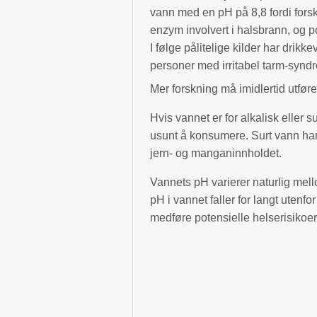
vann med en pH på 8,8 fordi fors
enzym involvert i halsbrann, og p
I følge pålitelige kilder har drikk
personer med irritabel tarm-synd
Mer forskning må imidlertid utføre
Hvis vannet er for alkalisk eller s
usunt å konsumere. Surt vann har
jern- og manganinnholdet.
Vannets pH varierer naturlig mel
pH i vannet faller for langt utenf
medføre potensielle helserisikoer