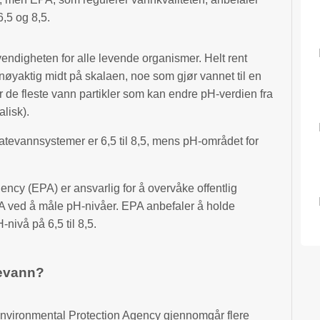
,5 og 8,5.
digheten for alle levende organismer. Helt rent
nøyaktig midt på skalaen, noe som gjør vannet til en
er de fleste vann partikler som kan endre pH-verdien fra
kalisk).
atevannsystemer er 6,5 til 8,5, mens pH-området for
ncy (EPA) er ansvarlig for å overvåke offentlig
A ved å måle pH-nivåer. EPA anbefaler å holde
ivå på 6,5 til 8,5.
kevann?
Environmental Protection Agency gjennomgår flere