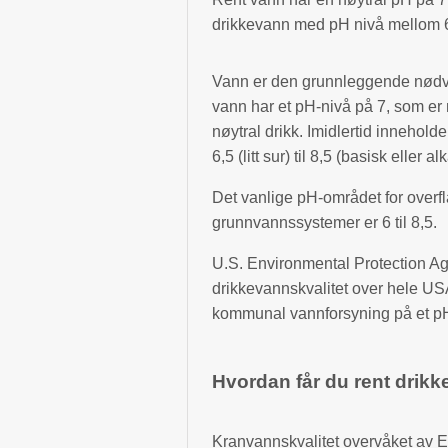
drikkevann med pH nivå mellom 6
Vann er den grunnleggende nødven
vann har et pH-nivå på 7, som er 
nøytral drikk. Imidlertid innehold
6,5 ​​(litt sur) til 8,5 (basisk eller al
Det vanlige pH-området for overfl
grunnvannssystemer er 6 til 8,5.
U.S. Environmental Protection Age
drikkevannskvalitet over hele US
kommunal vannforsyning på et pH-n
Hvordan får du rent drik
Kranvannskvalitet overvåket av 