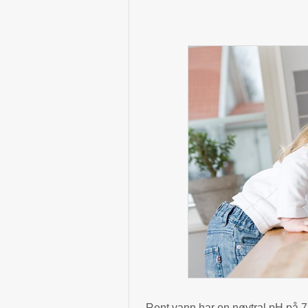
Rent vann har en nøytral pH på 7