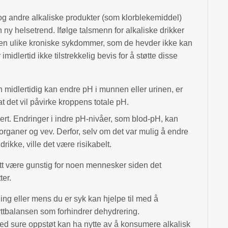
og andre alkaliske produkter (som klorblekemiddel)
 ny helsetrend. Ifølge talsmenn for alkaliske drikker
ppen ulike kroniske sykdommer, som de hevder ikke kan
 imidlertid ikke tilstrekkelig bevis for å støtte disse
n midlertidig kan endre pH i munnen eller urinen, er
at det vil påvirke kroppens totale pH.
lert. Endringer i indre pH-nivåer, som blod-pH, kan
i organer og vev. Derfor, selv om det var mulig å endre
rikke, ville det være risikabelt.
satt være gunstig for noen mennesker siden det
ter.
ning eller mens du er syk kan hjelpe til med å
yttbalansen som forhindrer dehydrering.
med sure oppstøt kan ha nytte av å konsumere alkalisk