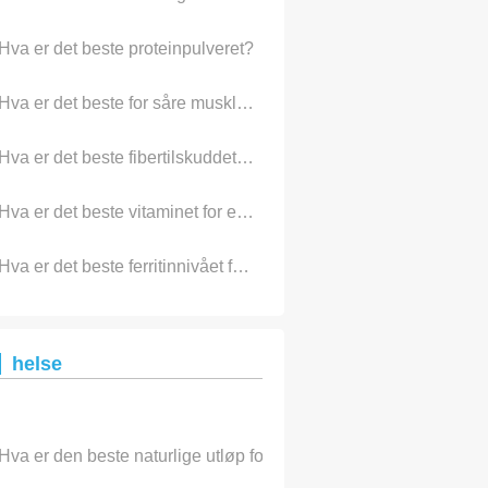
Hva er det beste proteinpulveret?
Hva er det beste for såre muskler?
Hva er det beste fibertilskuddet å ta?
Hva er det beste vitaminet for energi?
Hva er det beste ferritinnivået for å redusere kreftrisikoen?
helse
Hva er den beste naturlige utløp for å fjerne blåmerker? -