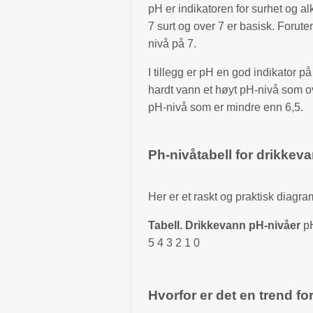
pH er indikatoren for surhet og alk
7 surt og over 7 er basisk. Foruten
nivå på 7.
I tillegg er pH en god indikator 
hardt vann et høyt pH-nivå som ov
pH-nivå som er mindre enn 6,5.
Ph-nivåtabell for drikkev
Her er et raskt og praktisk diagra
Tabell. Drikkevann pH-nivåer
pH
5 4 3 2 1 0
Hvorfor er det en trend fo