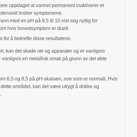
kere oppdaget at vannet permanent inaktiverer et
otensielt lindrer symptomene.
evann med en pH på 8,5 til 10 vist seg nyttig for
rom hvis hovedsymptom er diaré.
s for å bekrefte disse resultatene.
urt, kan det skade rør og apparater og er vanligvis
 vanligvis en metallisk smak på grunn av det økte
lom 6,5 og 8,5 på pH-skalaen, noe som er normalt. Hvis
or dette området, kan det være utrygt å drikke og
.