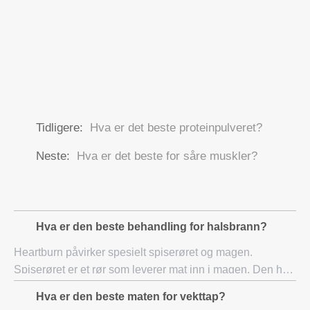
Tidligere:
Hva er det beste proteinpulveret?
Neste:
Hva er det beste for såre muskler?
Hva er den beste behandling for halsbrann?
Heartburn påvirker spesielt spiserøret og magen.
Spiserøret er et rør som leverer mat inn i magen. Den har
en ventil som kan åpnes og lukkes, slik at mat i magen,
Hva er den beste maten for vekttap?
samtidig som det ned under fordøyelse