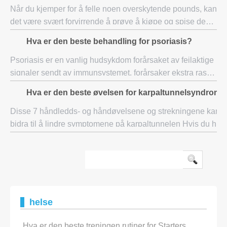
Når du kjemper for å felle noen overskytende pounds, kan
det være svært forvirrende å prøve å kjøpe og spise den
beste maten for vekttap. De viktigste komponentene i
Hva er den beste behandling for psoriasis?
noen vekttap programmet er kosthol
Psoriasis er en vanlig hudsykdom forårsaket av feilaktige
signaler sendt av immunsystemet, forårsaker ekstra rask
hud celle gjenfødelse. Hudceller som regenererer ved
Hva er den beste øvelsen for karpaltunnelsyndrom?
denne akselererende hastighet før
Disse 7 håndledds- og håndøvelsene og strekningene kan
bidra til å lindre symptomene på karpaltunnelen Hvis du har
mildt eller moderat karpaltunnelsyndrom, kan håndledds- og
håndøvelser bidra til å f
helse
Hva er den beste treningen rutiner for Starters