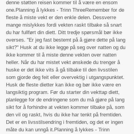
denne støtten reisen kommer til å være en ensom
one.Planning å lykkes - Trinn ThreeRemember for de
fleste å miste vekt er den enkle delen. Dessverre
mange mislykkes fordi vekten raskt tilbake så snart
du har fullført din diett. Ditt tredje spørsmål bør ikke
overses. "Er jeg fast bestemt på å gjøre dette på lang
sikt?" Husk at du ikke legge på seg over natten og du
ikke kommer til å miste denne vekten over natten
heller. Når du har mistet vekt ønskede du trenger å
huske er det ikke vits å gå tilbake til den livsstilen
som gjorde deg feit eller overvektig i utgangspunktet.
Husk de fleste dietter kan ikke og bør ikke være en
langsiktig program. Før du starter din vekttap diett,
planlegge for de endringene som du må gjøre på lang
sikt for å forhindre at vekten kommer tilbake på, som
den vil og raskt, hvis du ikke har tenkt på fremtiden.
Det er en livsstilsendring i fremtiden, og det er ingen
måte du kan unngå it.Planning å lykkes - Trinn