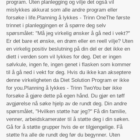
program. Uten planlegging og vilje det også vil
mislykkes akkurat som alle andre program eller
forsøke i life.Planning å lykkes - Trinn OneThe første
trinnet i planleggingen er å spørre deg selv
spørsmålet: "Må jeg virkelig ønsker å gå ned i vekt?"
Er det bare et ønske, en drøm eller en reell vilje? Uten
en virkelig positiv beslutning på din del er det ikke en
diett i verden som vil lykkes for deg. Det er ingen
sølvkule, ingen fe, ingen genet i flasken som kommer
til å gå ned i vekt for deg. Hvis du ikke kan akseptere
denne virkeligheten da Diet Solution Program er ikke
for you.Planning å lykkes - Trinn TwoYou bør ikke
forsøke å gjøre dette på egen hånd. Du gjør en tøff
avgjørelse nå søke hjelp av de rundt deg. Din andre
spørsmålet, "Hvilken støtte har jeg?" Få din familie,
venner, arbeidskamerater til å støtte deg i din søken.
Gå for å støtte grupper hvis de er tilgjengelige. Få
støtte fra alle de rundt deg før du begynner. Uten