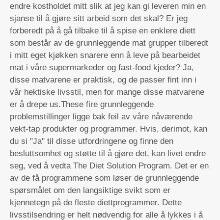
endre kostholdet mitt slik at jeg kan gi leveren min en
sjanse til å gjøre sitt arbeid som det skal? Er jeg
forberedt på å gå tilbake til å spise en enklere diett
som består av de grunnleggende mat grupper tilberedt
i mitt eget kjøkken snarere enn å leve på bearbeidet
mat i våre supermarkeder og fast-food kjeder? Ja,
disse matvarene er praktisk, og de passer fint inn i
vår hektiske livsstil, men for mange disse matvarene
er å drepe us.These fire grunnleggende
problemstillinger ligge bak feil av våre nåværende
vekt-tap produkter og programmer. Hvis, derimot, kan
du si "Ja" til disse utfordringene og finne den
besluttsomhet og støtte til å gjøre det, kan livet endre
seg, ved å vedta The Diet Solution Program. Det er en
av de få programmene som løser de grunnleggende
spørsmålet om den langsiktige svikt som er
kjennetegn på de fleste diettprogrammer. Dette
livsstilsendring er helt nødvendig for alle å lykkes i å