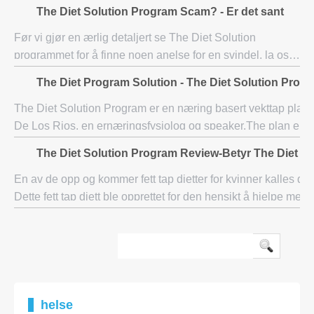
mat som er viktig som en del av et sunt kosthold, er på
The Diet Solution Program Scam? - Er det sant
ingen måte god for deg . o
Før vi gjør en ærlig detaljert se The Diet Solution
programmet for å finne noen anelse for en svindel, la oss
se på forfatter og utvikleren av dette programmet. Isabel
The Diet Program Solution - The Diet Solution Progr
De Los Rios er en mat og fitness
The Diet Solution Program er en næring basert vekttap plan o
De Los Rios, en ernæringsfysiolog og speaker.The plan er 
måte å gå ned i vekt i en sunn og trygg manne
The Diet Solution Program Review-Betyr The Diet S
En av de opp og kommer fett tap dietter for kvinner kalles di
Dette fett tap diett ble opprettet for den hensikt å hjelpe me
andre helserelaterte spørsmål
helse