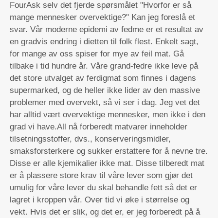
FourAsk selv det fjerde spørsmålet "Hvorfor er så
mange mennesker overvektige?" Kan jeg foreslå et
svar. Vår moderne epidemi av fedme er et resultat av
en gradvis endring i dietten til folk flest. Enkelt sagt,
for mange av oss spiser for mye av feil mat. Gå
tilbake i tid hundre år. Våre grand-fedre ikke leve på
det store utvalget av ferdigmat som finnes i dagens
supermarked, og de heller ikke lider av den massive
problemer med overvekt, så vi ser i dag. Jeg vet det
har alltid vært overvektige mennesker, men ikke i den
grad vi have.All nå forberedt matvarer inneholder
tilsetningsstoffer, dvs., konserveringsmidler,
smaksforsterkere og sukker erstattere for å nevne tre.
Disse er alle kjemikalier ikke mat. Disse tilberedt mat
er å plassere store krav til våre lever som gjør det
umulig for våre lever du skal behandle fett så det er
lagret i kroppen vår. Over tid vi øke i størrelse og
vekt. Hvis det er slik, og det er, er jeg forberedt på å