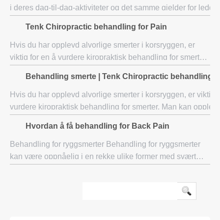
i deres dag-til-dag-aktiviteter og det samme gjelder for ledds
også. Når det gjelder leddsmerter, noen pasienter oppleve s
Tenk Chiropractic behandling for Pain
Hvis du har opplevd alvorlige smerter i korsryggen, er
viktig for en å vurdere kiropraktisk behandling for smerter.
Man kan oppleve ekstreme smerter i den nedre ryggen
Behandling smerte | Tenk Chiropractic behandling f
fordi den bærer det meste av kro
Hvis du har opplevd alvorlige smerter i korsryggen, er viktig f
vurdere kiropraktisk behandling for smerter. Man kan opplev
ekstreme smerter i den nedre ryggen fordi den bærer det me
Hvordan å få behandling for Back Pain
kro
Behandling for ryggsmerter Behandling for ryggsmerter
kan være oppnåelig i en rekke ulike former med svært
vanlig blir gjort gjennom aksepterte medisiner, mosjon ,
kaldt komprimert innpakning og akt