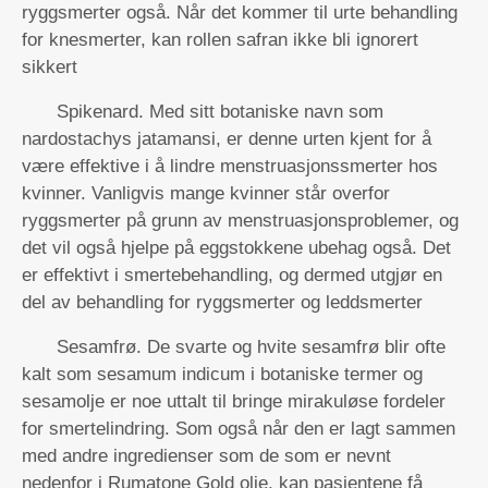
ryggsmerter også. Når det kommer til urte behandling
for knesmerter, kan rollen safran ikke bli ignorert
sikkert
Spikenard. Med sitt botaniske navn som
nardostachys jatamansi, er denne urten kjent for å
være effektive i å lindre menstruasjonssmerter hos
kvinner. Vanligvis mange kvinner står overfor
ryggsmerter på grunn av menstruasjonsproblemer, og
det vil også hjelpe på eggstokkene ubehag også. Det
er effektivt i smertebehandling, og dermed utgjør en
del av behandling for ryggsmerter og leddsmerter
Sesamfrø. De svarte og hvite sesamfrø blir ofte
kalt som sesamum indicum i botaniske termer og
sesamolje er noe uttalt til bringe mirakuløse fordeler
for smertelindring. Som også når den er lagt sammen
med andre ingredienser som de som er nevnt
nedenfor i Rumatone Gold olje, kan pasientene få