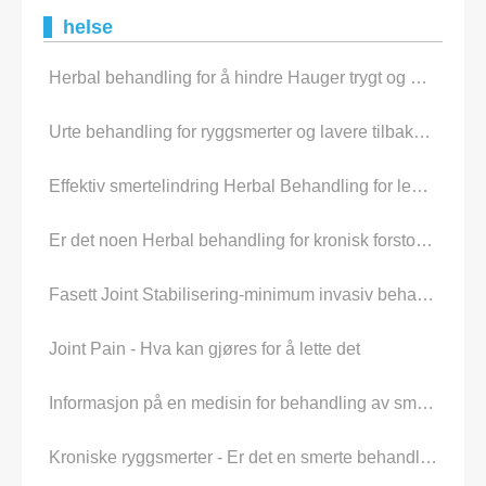
helse
Herbal behandling for å hindre Hauger trygt og Naturally
Urte behandling for ryggsmerter og lavere tilbake Ache
Effektiv smertelindring Herbal Behandling for ledd- og muskel Pain
Er det noen Herbal behandling for kronisk forstoppelse?
Fasett Joint Stabilisering-minimum invasiv behandling for rygg Pain
Joint Pain - Hva kan gjøres for å lette det
Informasjon på en medisin for behandling av smerte og Cough
Kroniske ryggsmerter - Er det en smerte behandling som virkelig er effektivt