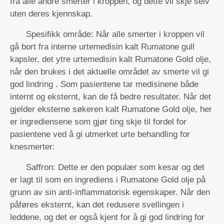
fra alle andre smerter i kroppen, og dette vil skje selv
uten deres kjennskap.
Spesifikk område: Når alle smerter i kroppen vil
gå bort fra interne urtemedisin kalt Rumatone gull
kapsler, det ytre urtemedisin kalt Rumatone Gold olje,
når den brukes i det aktuelle området av smerte vil gi
god lindring . Som pasientene tar medisinene både
internt og eksternt, kan de få bedre resultater. Når det
gjelder eksterne søkeren kalt Rumatone Gold olje, her
er ingrediensene som gjør ting skje til fordel for
pasientene ved å gi utmerket urte behandling for
knesmerter:
Saffron: Dette er den populær som kesar og det
er lagt til som en ingrediens i Rumatone Gold olje på
grunn av sin anti-inflammatorisk egenskaper. Når den
påføres eksternt, kan det redusere svellingen i
leddene, og det er også kjent for å gi god lindring for