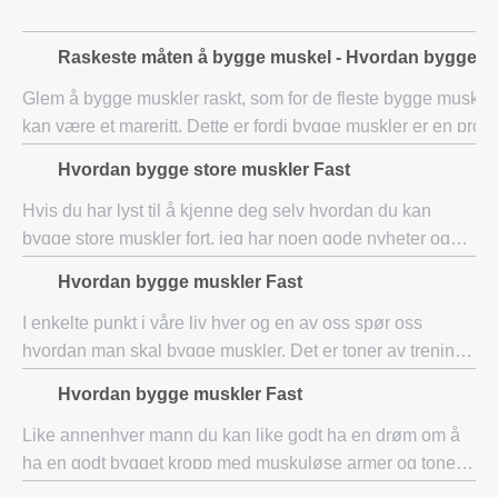
Raskeste måten å bygge muskel - Hvordan bygge m
Glem å bygge muskler raskt, som for de fleste bygge muskler
kan være et mareritt. Dette er fordi bygge muskler er en pro
lettere sagt enn gjort. Uten ingredienser som utholdenhe
Hvordan bygge store muskler Fast
Hvis du har lyst til å kjenne deg selv hvordan du kan
bygge store muskler fort, jeg har noen gode nyheter og
noen dårlige news.I har ikke tenkt å ligge deg og si at alle
Hvordan bygge muskler Fast
du trenger er litt supplement
I enkelte punkt i våre liv hver og en av oss spør oss
hvordan man skal bygge muskler. Det er toner av trening
rutiner som du kan se hver dag når du er på nettet, men
Hvordan bygge muskler Fast
all denne informasjonen, forvirrer
Like annenhver mann du kan like godt ha en drøm om å
ha en godt bygget kropp med muskuløse armer og tonet
abs. Men for å få muskler raskt trenger du ikke du melde