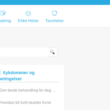
næring
Eldre Helse
Tannhelse
Sykdommer og
betingelser
Den beste behandling for deg å bli kvitt akne Completely
Hvordan bli kvitt skulder Acne