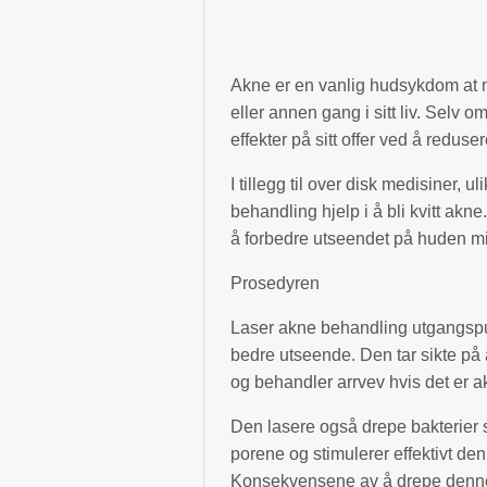
Akne er en vanlig hudsykdom at
eller annen gang i sitt liv. Selv o
effekter på sitt offer ved å redusere
I tillegg til over disk medisiner,
behandling hjelp i å bli kvitt ak
å forbedre utseendet på huden mi
Prosedyren
Laser akne behandling utgangspun
bedre utseende. Den tar sikte p
og behandler arrvev hvis det er ak
Den lasere også drepe bakterier 
porene og stimulerer effektivt d
Konsekvensene av å drepe denne