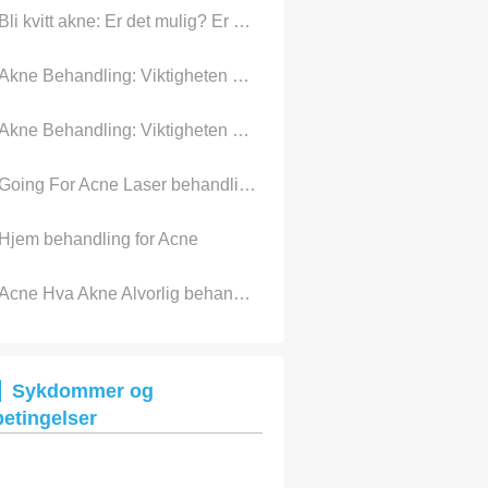
Bli kvitt akne: Er det mulig? Er det virkelig Hjelp For Acne
Akne Behandling: Viktigheten av behandling for Acne
Akne Behandling: Viktigheten av behandling for Acne
Going For Acne Laser behandling?
Hjem behandling for Acne
Acne Hva Akne Alvorlig behandlinger for å bli kvitt din Acne
Sykdommer og
betingelser