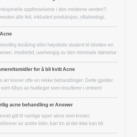
unksjonelle oppfinnelsene i den moderne verden?.
nesten alle felt, inkludert produksjon, oftalmologi,
t Acne
snittlig tenåring eller høyskole student til idretten en
 nesen. Imidlertid, uavhengig av den minimale størrelse
erettsmidler for å bli kvitt Acne
ne arr krever ofte en rekke behandlinger. Dette gjelder
 som tilbys av hudleger som resulterer i omtrent
hetlig acne behandling er Answer
net gitt til vanlige typer akne som knuter,
llioner av andre lider, kan tro at det ikke kan bli