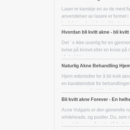
Laser er kanskje en av de mest f
anvendelser av lasere er funnet i 
hudpleie, odontologi, sikkerhets
Hvordan bli kvitt akne - bli kvit
Det ’ s ikke uvanlig for en gjennom
kvise på kinnet eller en kvise på
i forhold ti
Naturlig Akne Behandling Hjemm
Hjem rettsmidler for å bli kvitt ak
en karakteristisk for behandlinger
samme mengde tid for de to
Bli kvitt akne Forever - En hel
Acne Vulgaris er den generelle nav
whiteheads, og pustler. Du, som mi
kurert. Hvis ja, så er du dårlig fei