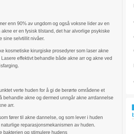
 mer enn 90% av ungdom og også voksne lider av en
m akne er en fysisk tilstand, det har alvorlige psykiske
 sine selvtillit nivåer.
 ulike kosmetiske kirurgiske prosedyrer som laser akne
ne. Lasere effektivt behandle både akne arr og akne ved
sfarging.
ktet verte huden for å gi de berørte områdene et
å å behandle akne og dermed unngår akne arrdannelse
ne arr.
som fører til akne dannelse, og som lever i huden
en naturlige reparasjonsmekanismen av huden.
 bakterien og stimulere hudens