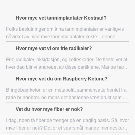
Hvor mye vet tannimplantater Kostnad?
Folks beslutninger om å ha tannimplantater er vanligvis
påvirket av hvor mye tannimplantater koste. I denne
økonomien, hver handling som gjør at du kommer inn i
Hvor mye vet vi om frie radikaler?
lommeboken må vurderes og analyseres hv
Frie radikaler, oksidasjon, og celleskader. De fleste vet at
hver dag blir vi angrepet av disse partiklene. Mange har
også minst hørt at antioksidanter i acai bær, mangostan
Hvor mye vet du om Raspberry Ketone?
og blåbær er stor for å el
Bringebær keton er en metabolitt sammensatte hentet fra
røde bringebær, og mens det har lenge vært brukt som et
tilsetningsstoff, og i den kosmetiske industrien, har det
Vet du hvor mye fiber er nok?
blitt gjort tilgjengelig som e
I dag, noen få fiber de trenger på en daglig basis. Så, hvor
mye fiber er nok? Det er et spørsmål mange mennesker