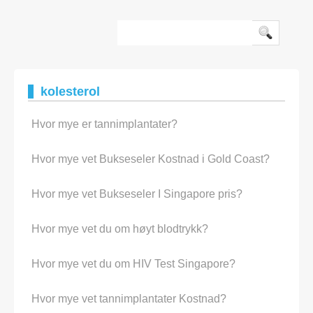
spør når de forstår at kostfiber er en viktig del av god
helse. Det enkle svaret er at
kolesterol
Hvor mye er tannimplantater?
Hvor mye vet Bukseseler Kostnad i Gold Coast?
Hvor mye vet Bukseseler I Singapore pris?
Hvor mye vet du om høyt blodtrykk?
Hvor mye vet du om HIV Test Singapore?
Hvor mye vet tannimplantater Kostnad?