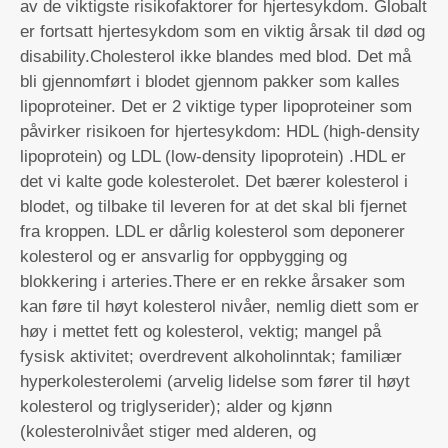
av de viktigste risikofaktorer for hjertesykdom. Globalt
er fortsatt hjertesykdom som en viktig årsak til død og
disability.Cholesterol ikke blandes med blod. Det må
bli gjennomført i blodet gjennom pakker som kalles
lipoproteiner. Det er 2 viktige typer lipoproteiner som
påvirker risikoen for hjertesykdom: HDL (high-density
lipoprotein) og LDL (low-density lipoprotein) .HDL er
det vi kalte gode kolesterolet. Det bærer kolesterol i
blodet, og tilbake til leveren for at det skal bli fjernet
fra kroppen. LDL er dårlig kolesterol som deponerer
kolesterol og er ansvarlig for oppbygging og
blokkering i arteries.There er en rekke årsaker som
kan føre til høyt kolesterol nivåer, nemlig diett som er
høy i mettet fett og kolesterol, vektig; mangel på
fysisk aktivitet; overdrevent alkoholinntak; familiær
hyperkolesterolemi (arvelig lidelse som fører til høyt
kolesterol og triglyserider); alder og kjønn
(kolesterolnivået stiger med alderen, og