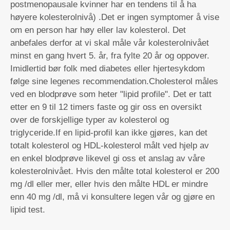
postmenopausale kvinner har en tendens til å ha
høyere kolesterolnivå) .Det er ingen symptomer å vise
om en person har høy eller lav kolesterol. Det
anbefales derfor at vi skal måle vår kolesterolnivået
minst en gang hvert 5. år, fra fylte 20 år og oppover.
Imidlertid bør folk med diabetes eller hjertesykdom
følge sine legenes recommendation.Cholesterol måles
ved en blodprøve som heter "lipid profile". Det er tatt
etter en 9 til 12 timers faste og gir oss en oversikt
over de forskjellige typer av kolesterol og
triglyceride.If en lipid-profil kan ikke gjøres, kan det
totalt kolesterol og HDL-kolesterol målt ved hjelp av
en enkel blodprøve likevel gi oss et anslag av våre
kolesterolnivået. Hvis den målte total kolesterol er 200
mg /dl eller mer, eller hvis den målte HDL er mindre
enn 40 mg /dl, må vi konsultere legen vår og gjøre en
lipid test.