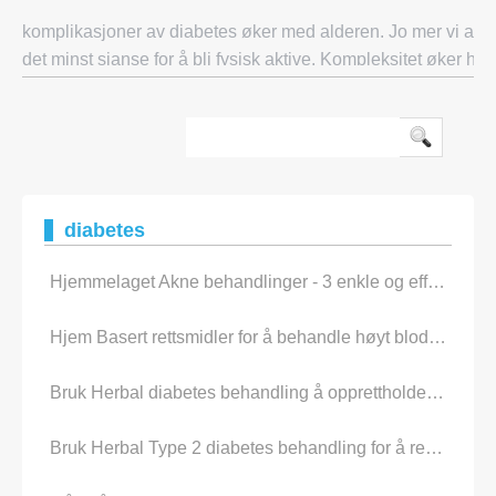
energikil
komplikasjoner av diabetes øker med alderen. Jo mer vi alder
det minst sjanse for å bli fysisk aktive. Kompleksitet øker hvi
blodsukkeret stiger i kroppen og ikke sjekket i tide. De vanlig
diabetes
Hjemmelaget Akne behandlinger - 3 enkle og effektive måter å behandle akne På Home
Hjem Basert rettsmidler for å behandle høyt blodsukker Levels
Bruk Herbal diabetes behandling å opprettholde sunne blodsukker Levels
Bruk Herbal Type 2 diabetes behandling for å redusere blodsukker Levels