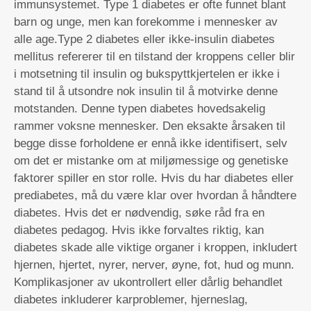
immunsystemet. Type 1 diabetes er ofte funnet blant
barn og unge, men kan forekomme i mennesker av
alle age.Type 2 diabetes eller ikke-insulin diabetes
mellitus refererer til en tilstand der kroppens celler blir
i motsetning til insulin og bukspyttkjertelen er ikke i
stand til å utsondre nok insulin til å motvirke denne
motstanden. Denne typen diabetes hovedsakelig
rammer voksne mennesker. Den eksakte årsaken til
begge disse forholdene er ennå ikke identifisert, selv
om det er mistanke om at miljømessige og genetiske
faktorer spiller en stor rolle. Hvis du har diabetes eller
prediabetes, må du være klar over hvordan å håndtere
diabetes. Hvis det er nødvendig, søke råd fra en
diabetes pedagog. Hvis ikke forvaltes riktig, kan
diabetes skade alle viktige organer i kroppen, inkludert
hjernen, hjertet, nyrer, nerver, øyne, fot, hud og munn.
Komplikasjoner av ukontrollert eller dårlig behandlet
diabetes inkluderer karproblemer, hjerneslag,