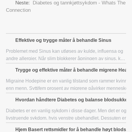
Neste:
Diabetes og tannkjøttsykdom - Whats The
Connection
Effektive og trygge måter å behandle Sinus
Problemet med Sinus kan utløses av kulde, influensa og
andre allergier. Når slim blokkerer åpningen av sinus, kan
bakterier lett gjøre vei og føre til bihulebetennelse. Sinus
Trygge og effektive måter å behandle migrene Head
infeksjoner er svært ut
Migraine Hodepine er en vanlig tilstand som rammer kvinner
enn menn. Syttifem prosent av migrene påvirker mennesker i
alderen femten og femtifem som har en familiehistorie med
Hvordan håndtere Diabetes og balanse blodsukker 
them.Symptoms hodepi
Diabetes er en vanlig sykdom i disse dager. Men det er også
livstruende sykdom, hvis venstre ubehandlet. Dessuten er d
ubalanse av blodsukker forårsaket av diabetes. I tillegg er s
Hjem Basert rettsmidler for å behandle høyt blodsuk