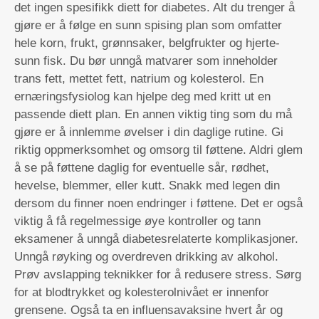
det ingen spesifikk diett for diabetes. Alt du trenger å
gjøre er å følge en sunn spising plan som omfatter
hele korn, frukt, grønnsaker, belgfrukter og hjerte-
sunn fisk. Du bør unngå matvarer som inneholder
trans fett, mettet fett, natrium og kolesterol. En
ernæringsfysiolog kan hjelpe deg med kritt ut en
passende diett plan. En annen viktig ting som du må
gjøre er å innlemme øvelser i din daglige rutine. Gi
riktig oppmerksomhet og omsorg til føttene. Aldri glem
å se på føttene daglig for eventuelle sår, rødhet,
hevelse, blemmer, eller kutt. Snakk med legen din
dersom du finner noen endringer i føttene. Det er også
viktig å få regelmessige øye kontroller og tann
eksamener å unngå diabetesrelaterte komplikasjoner.
Unngå røyking og overdreven drikking av alkohol.
Prøv avslapping teknikker for å redusere stress. Sørg
for at blodtrykket og kolesterolnivået er innenfor
grensene. Også ta en influensavaksine hvert år og