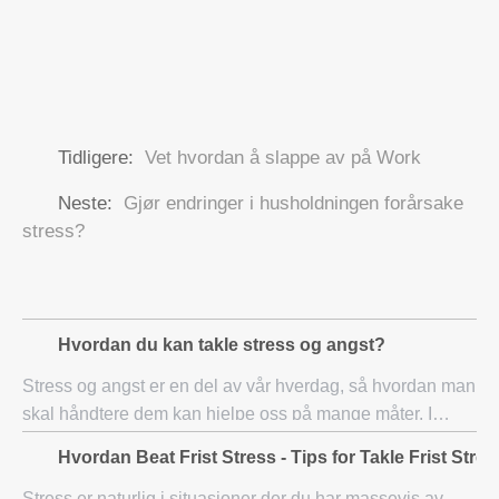
Tidligere:
Vet hvordan å slappe av på Work
Neste:
Gjør endringer i husholdningen forårsake
stress?
Hvordan du kan takle stress og angst?
Stress og angst er en del av vår hverdag, så hvordan man
skal håndtere dem kan hjelpe oss på mange måter. I
denne artikkelen vil jeg gi deg noen viktige og enkle tips
Hvordan Beat Frist Stress - Tips for Takle Frist Stres
som du kan bruke for å håndtere s
Stress er naturlig i situasjoner der du har massevis av