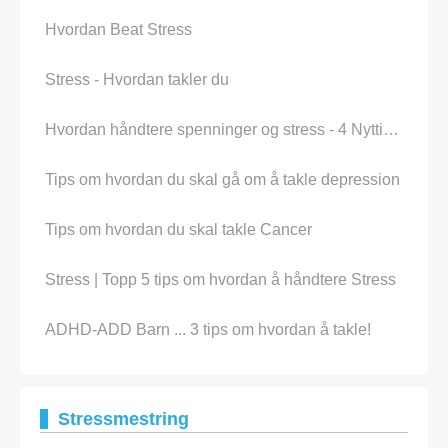
Hvordan Beat Stress
Stress - Hvordan takler du
Hvordan håndtere spenninger og stress - 4 Nyttig Tips
Tips om hvordan du skal gå om å takle depression
Tips om hvordan du skal takle Cancer
Stress | Topp 5 tips om hvordan å håndtere Stress
ADHD-ADD Barn ... 3 tips om hvordan å takle!
Stressmestring