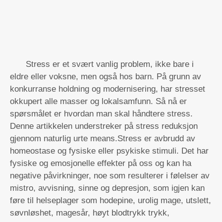
Stress er et svært vanlig problem, ikke bare i
eldre eller voksne, men også hos barn. På grunn av
konkurranse holdning og modernisering, har stresset
okkupert alle masser og lokalsamfunn. Så nå er
spørsmålet er hvordan man skal håndtere stress.
Denne artikkelen understreker på stress reduksjon
gjennom naturlig urte means.Stress er avbrudd av
homeostase og fysiske eller psykiske stimuli. Det har
fysiske og emosjonelle effekter på oss og kan ha
negative påvirkninger, noe som resulterer i følelser av
mistro, avvisning, sinne og depresjon, som igjen kan
føre til helseplager som hodepine, urolig mage, utslett,
søvnløshet, magesår, høyt blodtrykk trykk,