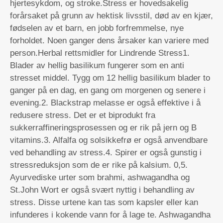
hjertesykdom, og stroke.Stress er hovedsakelig
forårsaket på grunn av hektisk livsstil, død av en kjær,
fødselen av et barn, en jobb forfremmelse, nye
forholdet. Noen ganger dens årsaker kan variere med
person.Herbal rettsmidler for Lindrende Stress1.
Blader av hellig basilikum fungerer som en anti
stresset middel. Tygg om 12 hellig basilikum blader to
ganger på en dag, en gang om morgenen og senere i
evening.2. Blackstrap melasse er også effektive i å
redusere stress. Det er et biprodukt fra
sukkerraffineringsprosessen og er rik på jern og B
vitamins.3. Alfalfa og solsikkefrø er også anvendbare
ved behandling av stress.4. Spirer er også gunstig i
stressreduksjon som de er rike på kalsium. 0,5.
Ayurvediske urter som brahmi, ashwagandha og
St.John Wort er også svært nyttig i behandling av
stress. Disse urtene kan tas som kapsler eller kan
infunderes i kokende vann for å lage te. Ashwagandha