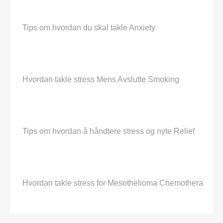
Tips om hvordan du skal takle Anxiety
Hvordan takle stress Mens Avslutte Smoking
Tips om hvordan å håndtere stress og nyte Relief
Hvordan takle stress for Mesothelioma Chemotherapy