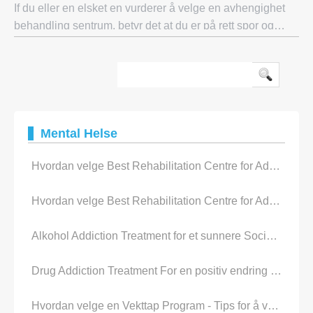
If du eller en elsket en vurderer å velge en avhengighet
behandling sentrum, betyr det at du er på rett spor og
gratulerer er i orden. Når beslutningen er gjort for å få
hjelp, å finne et sted hvor de
Mental Helse
Hvordan velge Best Rehabilitation Centre for Addiction ??
Hvordan velge Best Rehabilitation Centre for Addiction ??
Alkohol Addiction Treatment for et sunnere Social Life
Drug Addiction Treatment For en positiv endring i Life
Hvordan velge en Vekttap Program - Tips for å velge et vekttap Program