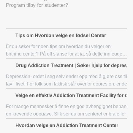
Program tilby for studenter?
Tips om Hvordan velge en fødsel Center
Er du søker for noen tips om hvordan du velger en
birthing center? På off sjanse for at ja, så dette innlegget
er bare for deg. Her, i dette innlegget vil jeg gi deg noen
Drug Addiction Treatment | Søker hjelp for depresjo
grunnleggende og overbevisend
Depression- ordet i seg selv ender opp med å gjøre oss til å f
lav i livet. For folk som faktisk står overfor depresjon, er det 
Depresjon er ikke bare en følelse eller en følels
Velge en effektiv Addiction Treatment Facility for ra
For mange mennesker å finne en god avhengighet behandli
en krevende oppgave. Slik ser du om senteret er bra eller ik
spørsmålet man må stille før du investerer i en hvil
Hvordan velge en Addiction Treatment Center