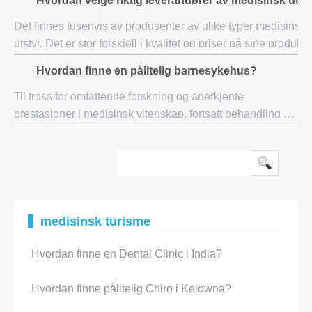
Hvordan velge riktig leverandører av medisinsk utst
og sykehus i India.Fro
Det finnes tusenvis av produsenter av ulike typer medisinsk
utstyr. Det er stor forskjell i kvalitet og priser på sine produkte
Hvis du er interessert i en nøyaktig og langvarig utstyr, bør d
Hvordan finne en pålitelig barnesykehus?
velge
Til tross for omfattende forskning og anerkjente
prestasjoner i medisinsk vitenskap, fortsatt behandling av
pasienter en av de berørte områdene. Mer profesjonalitet
og opplæringsbehov som skal injiser
medisinsk turisme
Hvordan finne en Dental Clinic i India?
Hvordan finne pålitelig Chiro i Kelowna?