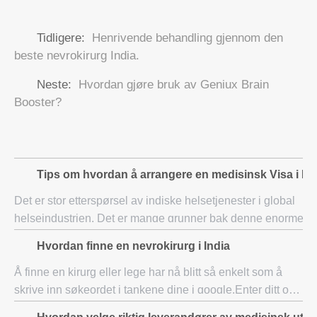
Tidligere:
Henrivende behandling gjennom den
beste nevrokirurg India.
Neste:
Hvordan gjøre bruk av Geniux Brain
Booster?
Tips om hvordan å arrangere en medisinsk Visa i Ind
Det er stor etterspørsel av indiske helsetjenester i global
helseindustrien. Det er mange grunner bak denne enorme
etterspørselen og populariteten til India være et ledende
Hvordan finne en nevrokirurg i India
medisinsk turisme destinasj
Å finne en kirurg eller lege har nå blitt så enkelt som å
skrive inn søkeordet i tankene dine i google.Enter ditt ord
sier nevrokirurg i India, og du kan se mange nevrokirurger