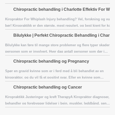
Chiropractic behandling i Charlotte Effektiv For Whip
Kiropraktor For Whiplash Injury behandling? Vel, forskning og vurder
bør! Kiropraktikk er den største, mest regulert, og best kjent for k
alternativ medisin (CAM) yrker. CA
Bilulykke | Perfekt Chiropractic Behandling i Charlot
Bilulykke kan føre til mange store problemer og flere typer skader på
personen som er involvert. Hver dag antall personer som dør i
trafikkulykker øker med utrolig hastighet. Dessverre veien ulykken e
Chiropractic behandling og Pregnancy
Spør en gravid kvinne som er i ferd med å bli behandlet av en
kiropraktor, og du vil få et positivt svar. Eller en kvinne som
hadde levert sin baby og var blitt sett av en kiropraktor, og jeg
Chiropractic behandling og Cancer
kan fors
Kiropraktikk Justeringer og kreft TherapyA Kiropraktor diagnoser,
behandler og forebygger lidelser i bein, muskler, leddbånd, sener
og ledd ved hjelp av milde manipulasjon teknikker for å rette